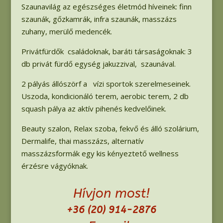
Szaunavilág az egészséges életmód híveinek: finn
szaunák, gőzkamrák, infra szaunák, masszázs
zuhany, merülő medencék.
Privátfürdők családoknak, baráti társaságoknak: 3
db privát fürdő egység jakuzzival, szaunával.
2 pályás állószörf a vízi sportok szerelmeseinek.
Uszoda, kondicionáló terem, aerobic terem, 2 db
squash pálya az aktív pihenés kedvelőinek.
Beauty szalon, Relax szoba, fekvő és álló szolárium,
Dermalife, thai masszázs, alternatív
masszázsformák egy kis kényeztető wellness
érzésre vágyóknak.
Hívjon most!
+36 (20) 914-2876