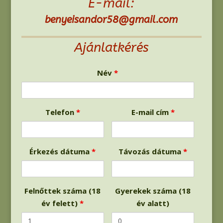
E-mail:
benyeisandor58@gmail.com
Ajánlatkérés
Név
*
Telefon
*
E-mail cím
*
Érkezés dátuma
*
Távozás dátuma
*
Felnőttek száma (18
Gyerekek száma (18
év felett)
*
év alatt)