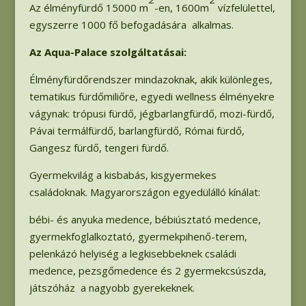
Az élményfürdő 15000 m
-en, 1600m
vízfelülettel,
egyszerre 1000 fő befogadására alkalmas.
Az Aqua-Palace szolgáltatásai:
Élményfürdőrendszer mindazoknak, akik különleges,
tematikus fürdőmiliőre, egyedi wellness élményekre
vágynak: trópusi fürdő, jégbarlangfürdő, mozi-fürdő,
Pávai termálfürdő, barlangfürdő, Római fürdő,
Gangesz fürdő, tengeri fürdő.
Gyermekvilág a kisbabás, kisgyermekes
családoknak. Magyarországon egyedülálló kínálat:
bébi- és anyuka medence, bébiúsztató medence,
gyermekfoglalkoztató, gyermekpihenő-terem,
pelenkázó helyiség a legkisebbeknek családi
medence, pezsgőmedence és 2 gyermekcsúszda,
játszóház a nagyobb gyerekeknek.