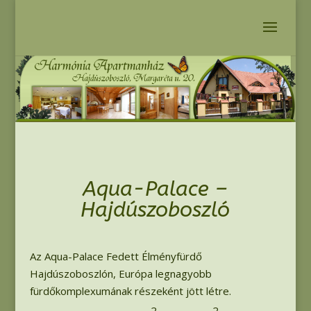
Aqua-Palace –
Hajdúszoboszló
Az Aqua-Palace Fedett Élményfürdő
Hajdúszoboszlón, Európa legnagyobb
fürdőkomplexumának részeként jött létre.
2
2