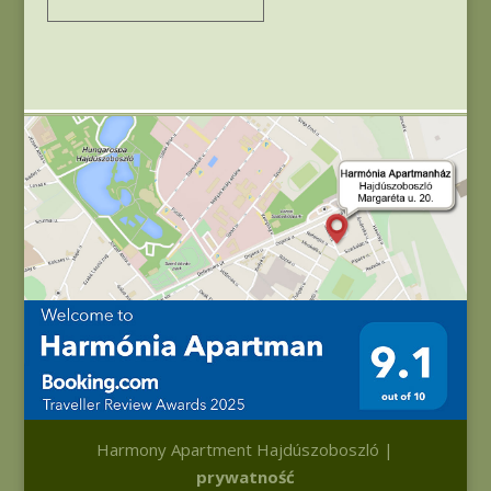
Harmony Apartment Hajdúszoboszló |
prywatność