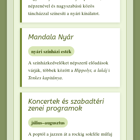
népzenével és nagyszabású közös
táncházzal színesíti a nyári kínálatot
.
Mandala Nyár
nyári színházi esték
A színházkedvelőket népszerű előadások
várják
,
többek között a
Hippolyt
,
a lakáj
i
Tenkes kapitánya
.
Koncertek és szabadtéri
zenei programok
július–augusztus
A poptól a jazzen át a rockig sokféle műfaj