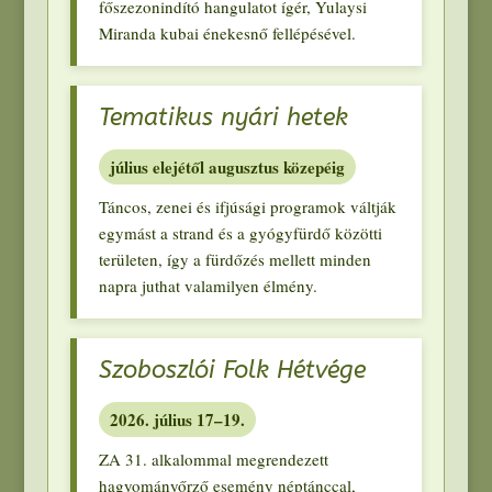
főszezonindító hangulatot ígér
,
Yulaysi
Miranda kubai énekesnő fellépésével
.
Tematikus nyári hetek
július elejétől augusztus közepéig
Táncos
,
zenei és ifjúsági programok váltják
egymást a strand és a gyógyfürdő közötti
területen
,
így a fürdőzés mellett minden
napra juthat valamilyen élmény
.
Szoboszlói Folk Hétvége
2026.
július 17–19
.
ZA 31.
alkalommal megrendezett
hagyományőrző esemény néptánccal
,