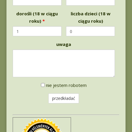
dorośli (18 w ciągu
liczba dzieci (18 w
roku)
*
ciągu roku)
uwaga
Sterowanie
nie jestem robotem
robotem