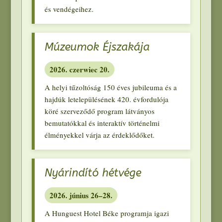
és vendégeihez
.
Múzeumok Éjszakája
2026. czerwiec 20.
A helyi tűzoltóság
150
éves jubileuma és a
hajdúk letelepülésének
420.
évfordulója
köré szerveződő program látványos
bemutatókkal és interaktív történelmi
élményekkel várja az érdeklődőket
.
Nyárindító hétvége
2026.
június 26–28
.
A Hunguest Hotel Béke programja igazi