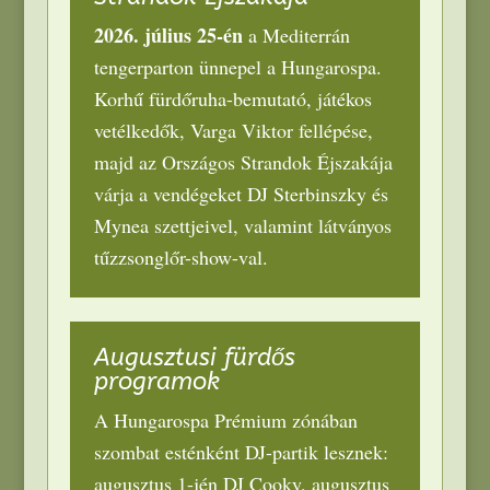
2026.
július 25-én
a Mediterrán
tengerparton ünnepel a Hungarospa
.
Korhű fürdőruha-bemutató
,
játékos
vetélkedők
,
Varga Viktor fellépése
,
majd az Országos Strandok Éjszakája
várja a vendégeket DJ Sterbinszky és
Mynea szettjeivel
,
valamint látványos
tűzzsonglőr-show-val
.
Augusztusi fürdős
programok
A Hungarospa Prémium zónában
szombat esténként DJ-partik lesznek
:
augusztus 1-jén DJ Cooky
,
augusztus