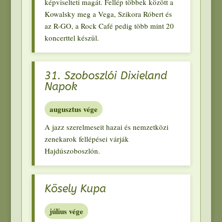
képviselteti magát
.
Fellép többek között a
Kowalsky meg a Vega
,
Szikora Róbert és
az R-GO
,
a Rock Café pedig több mint
20
koncerttel készül
.
31.
Szoboszlói Dixieland
Napok
augusztus vége
A jazz szerelmeseit hazai és nemzetközi
zenekarok fellépései várják
Hajdúszoboszlón
.
Kösely Kupa
július vége