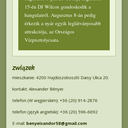
15-én DJ Wilcox gondoskodik a
hangulatról
.
Augusztus 8-án pedig
érkezik a nyár egyik leglátványosabb
attrakciója
,
az Országos
Vízpisztolycsata
.
związek
mieszkanie: 4200 Hajdúszoboszló Daisy Ulica 20.
kontakt: Alexander Bényei
telefon (W węgierskim): +36 (20) 914-2876
telefon (język angielski): +36 (20) 596-6692
E-mail:
benyeisandor58@gmail.com