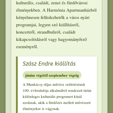
kulturális
,
családi
,
zenei és fürdővárosi
élményekben
.
A Harmónia Apartmanházból
kényelmesen felfedezhetők a város nyári
programjai
,
legyen szó kiállításról
,
koncertről
,
strandbuliról
,
családi
kikapcsolódásról vagy hagyományőrző
eseményről
.
Szász Endre kiállítás
június végétől szeptember végéig
A Munkácsy-díjas művész születésének
100.
évfordulója alkalmából rendezett tárlat
különleges kulturális programot kínál
azoknak
,
akik a fürdőzés mellett művészeti
élményekre is vágynak
.