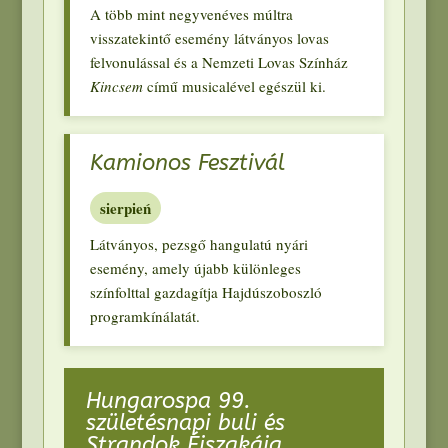
A több mint negyvenéves múltra
visszatekintő esemény látványos lovas
felvonulással és a Nemzeti Lovas Színház
Kincsem
című musicalével egészül ki
.
Kamionos Fesztivál
sierpień
Látványos
,
pezsgő hangulatú nyári
esemény
,
amely újabb különleges
színfolttal gazdagítja Hajdúszoboszló
programkínálatát
.
Hungarospa
99.
születésnapi buli és
Strandok Éjszakája