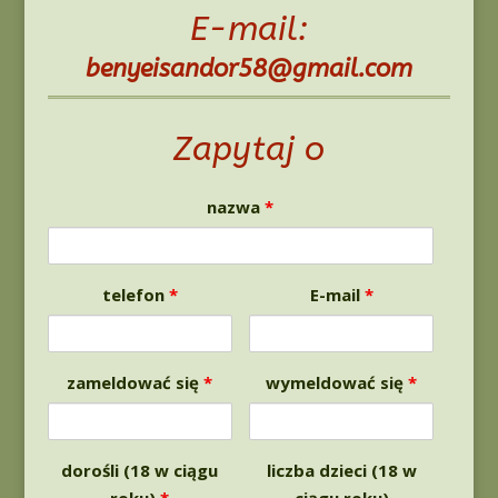
E-mail:
benyeisandor58@gmail.com
Zapytaj o
nazwa
*
telefon
*
E-mail
*
zameldować się
*
wymeldować się
*
dorośli (18 w ciągu
liczba dzieci (18 w