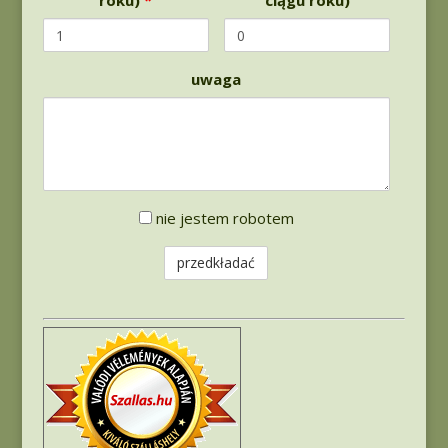
roku)
*
ciągu roku)
uwaga
Sterowanie
nie jestem robotem
robotem